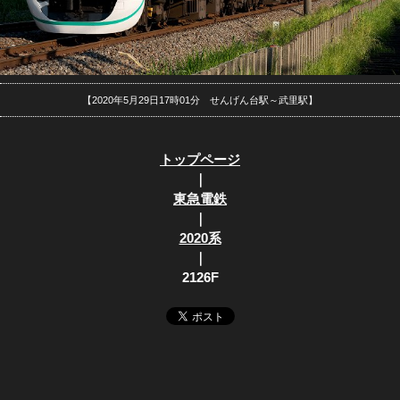
【2020年5月29日17時01分 せんげん台駅～武里駅】
トップページ
｜
東急電鉄
｜
2020系
｜
2126F