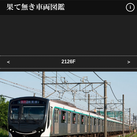
i
2126F
＜
＞