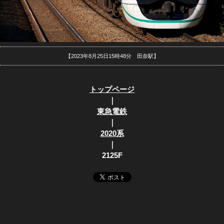
【2023年8月25日15時48分 田奈駅】
トップページ
｜
東急電鉄
｜
2020系
｜
2125F