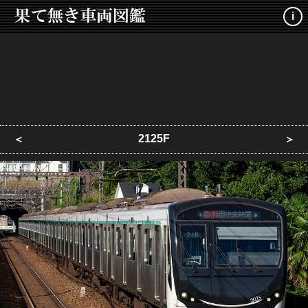
i
2125F
＜
＞