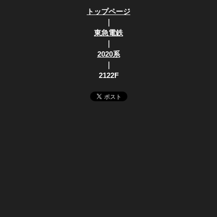
トップページ
｜
東急電鉄
｜
2020系
｜
2122F