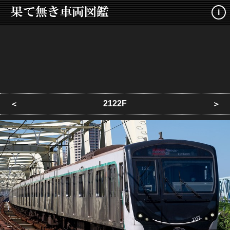
i
2122F
＜
＞