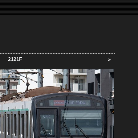
2121F
＞