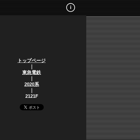
i
トップページ
｜
東急電鉄
｜
2020系
｜
2121F