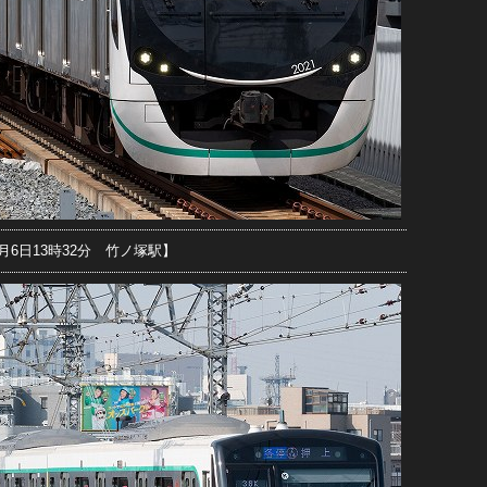
5月6日13時32分 竹ノ塚駅】