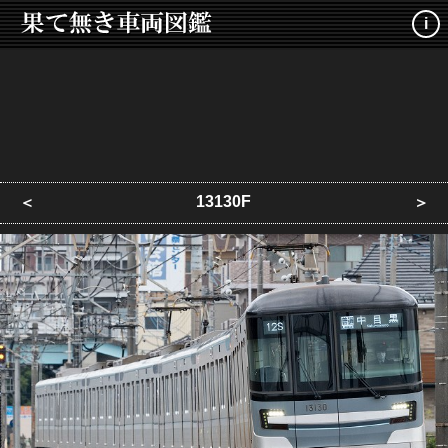
i
13130F
＜
＞