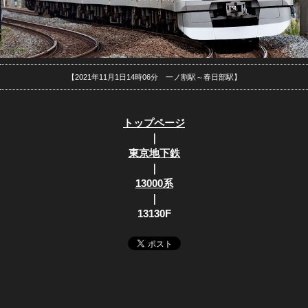
【2021年11月1日14時06分 一ノ割駅～春日部駅】
トップページ
｜
東京地下鉄
｜
13000系
｜
13130F