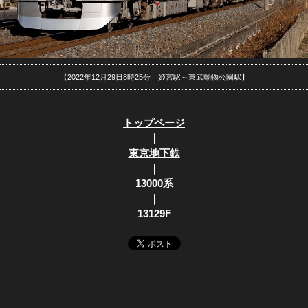
【2022年12月29日8時25分 姫宮駅～東武動物公園駅】
トップページ
｜
東京地下鉄
｜
13000系
｜
13129F