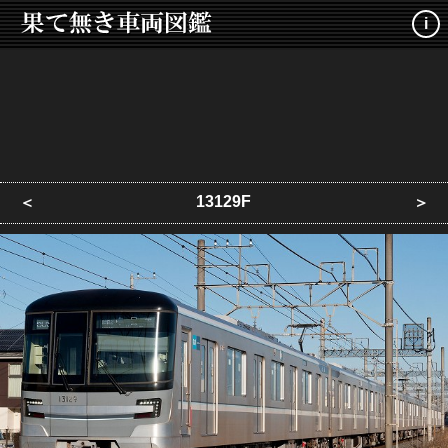
i
13129F
＜
＞