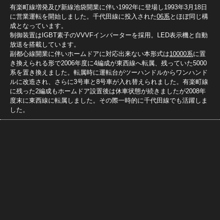
有楽町線増発及び新線池袋開業に伴い1992年に登場し1993年3月18日
に営業運転を開始しました。千代田線に投入された
06系
とほぼ同じ構
成となっています。
制御装置はIGBT素子のVVVFインバーターを採用。LED表示機と自動
放送を搭載しています。
副都心線開業に伴いホームドアに対応出来ない本形式は
10000系
に置
き換えられる形で2006年度に4編成が東西線へ転属、残っていた5000
系を置き換えました。転属時に運転台がツーハンドルからワンハンド
ルに改造され、さらに3号車と8号車が入れ替えられました。有楽町線
に残った2編成もホームドア設置後は休車状態が続きましたが2008年
度末に東西線に転属しました。その際一時的に千代田線でも活躍しま
した。