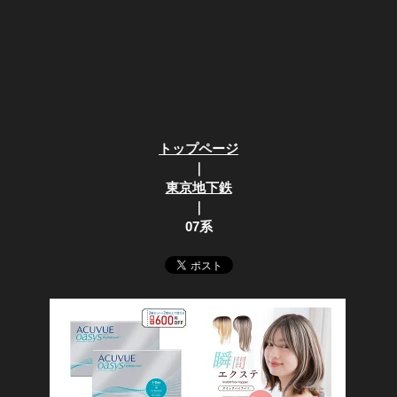
トップページ
｜
東京地下鉄
｜
07系