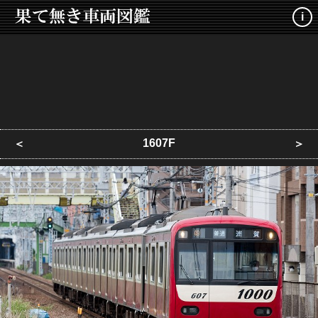
i
1607F
＜
＞