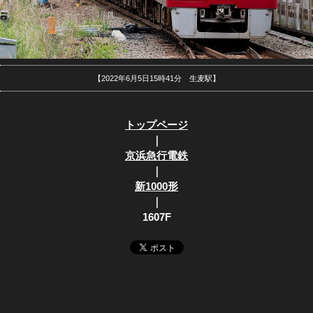
【2022年6月5日15時41分 生麦駅】
トップページ
｜
京浜急行電鉄
｜
新1000形
｜
1607F