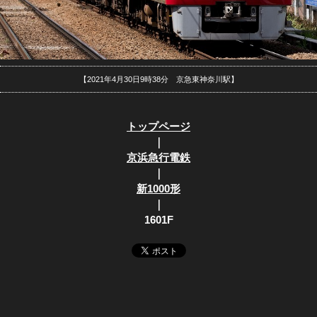
【2021年4月30日9時38分 京急東神奈川駅】
トップページ
｜
京浜急行電鉄
｜
新1000形
｜
1601F