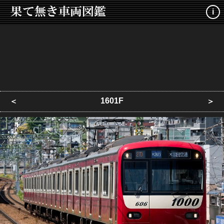
i
1601F
＜
＞