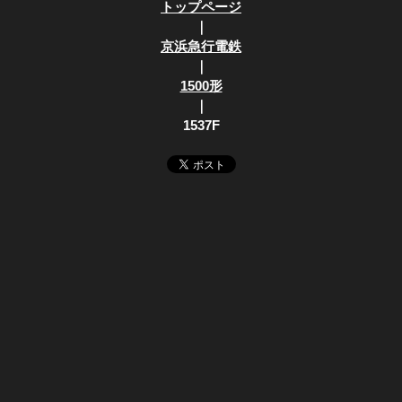
トップページ
｜
京浜急行電鉄
｜
1500形
｜
1537F