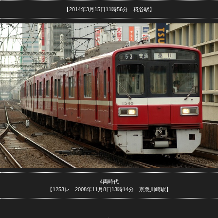
【2014年3月15日11時56分 糀谷駅】
4両時代
【1253レ 2008年11月8日13時14分 京急川崎駅】