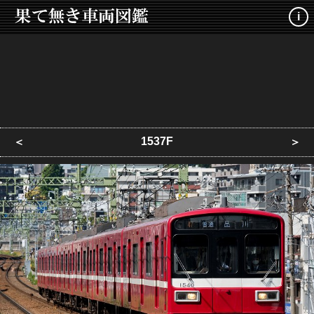
i
1537F
＜
＞