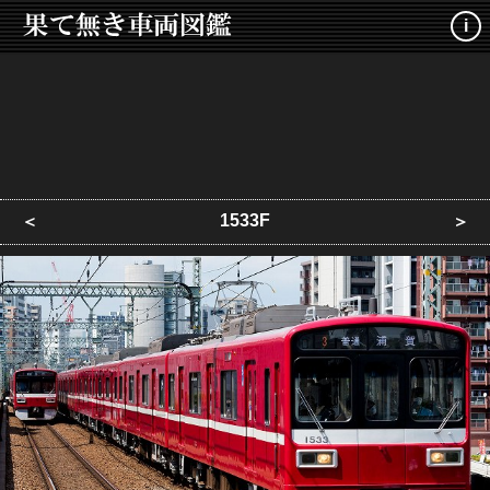
i
1533F
＜
＞