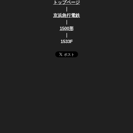
トップページ
｜
京浜急行電鉄
｜
1500形
｜
1533F