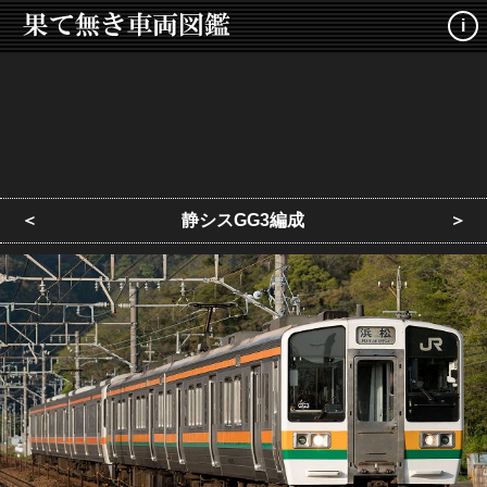
i
＜
静シスGG3編成
＞