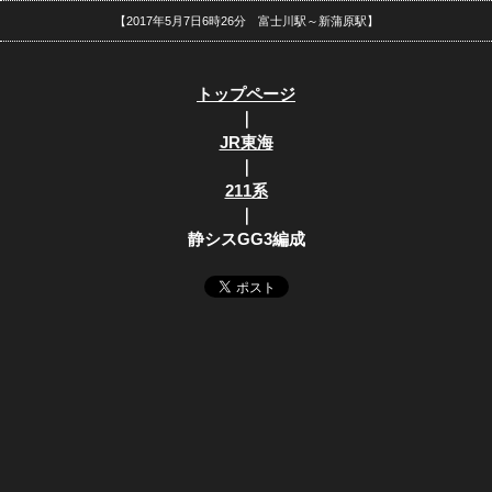
【2017年5月7日6時26分 富士川駅～新蒲原駅】
トップページ
｜
JR東海
｜
211系
｜
静シスGG3編成