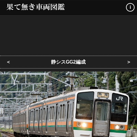
i
＜
静シスGG2編成
＞