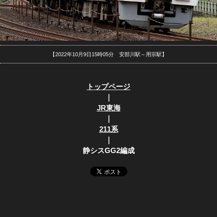
【2022年10月9日15時05分 安部川駅～用宗駅】
トップページ
｜
JR東海
｜
211系
｜
静シスGG2編成