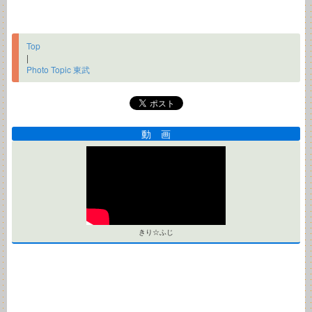
Top
|
Photo Topic 東武
動 画
きり☆ふじ