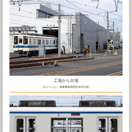
工場から出場
(きり☆ふじ・南栗橋車両管区本区付近)