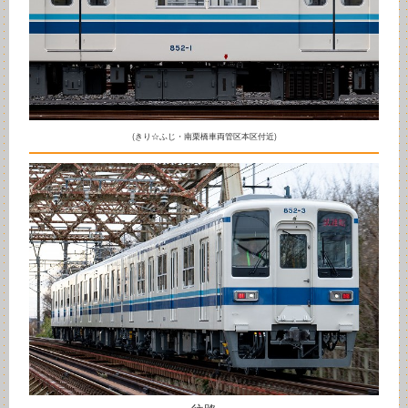
(きり☆ふじ・南栗橋車両管区本区付近)