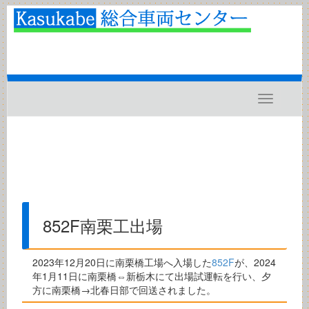
Toggle
navigatio
852F南栗工出場
2023年12月20日に南栗橋工場へ入場した
852F
が、2024
年1月11日に南栗橋⇔新栃木にて出場試運転を行い、夕
方に南栗橋→北春日部で回送されました。