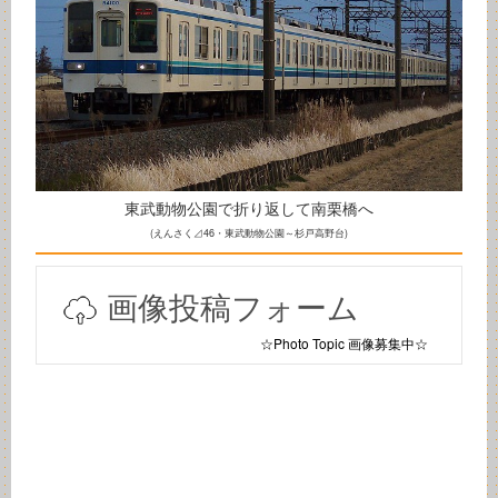
東武動物公園で折り返して南栗橋へ
(えんさく⊿46・東武動物公園～杉戸高野台)
画像投稿フォーム
☆Photo Topic 画像募集中☆