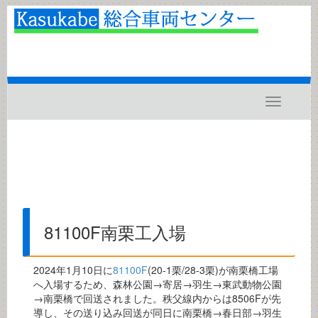
Toggle
navigatio
81100F南栗工入場
2024年1月10日に
81100F
(20-1栗/28-3栗)が南栗橋工場
へ入場するため、森林公園→寄居→羽生→東武動物公園
→南栗橋で回送されました。秩父線内からは8506Fが先
導し、その送り込み回送が同日に南栗橋→春日部→羽生