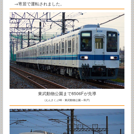
→寄居で運転されました。
東武動物公園まで8506Fが先導
(えんさく⊿46・東武動物公園～和戸)