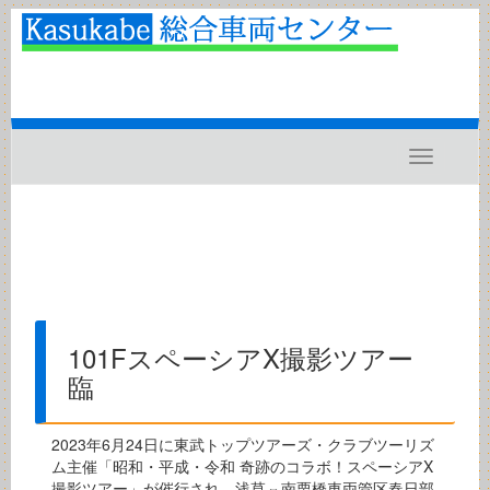
Toggle
navigatio
101FスペーシアX撮影ツアー
臨
2023年6月24日に東武トップツアーズ・クラブツーリズ
ム主催「昭和・平成・令和 奇跡のコラボ！スペーシアX
撮影ツアー」が催行され、浅草⇔南栗橋車両管区春日部