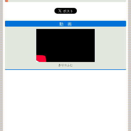
動 画
きり☆ふじ