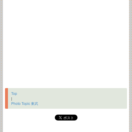
Top
|
Photo Topic 東武