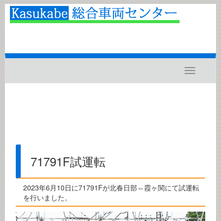
Toggle
navigatio
71791F試運転
2023年6月10日に71791Fが北春日部⇔霞ヶ関にて試運転
を行いました。