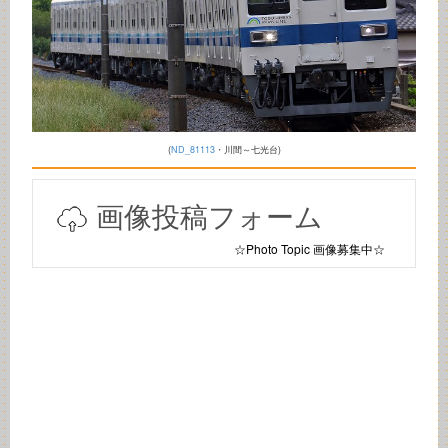
(
ND_81113
・川間～七光台)
画像投稿フォーム
☆Photo Topic 画像募集中☆