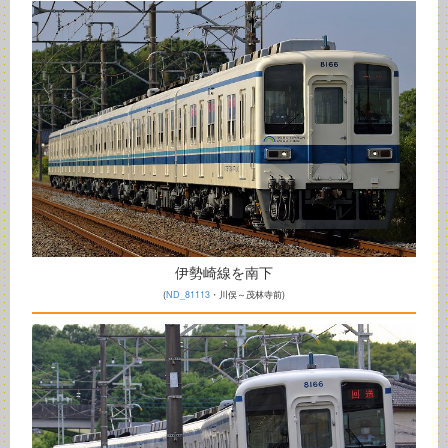
伊勢崎線を南下
(
ND_81113
・川俣～茂林寺前)