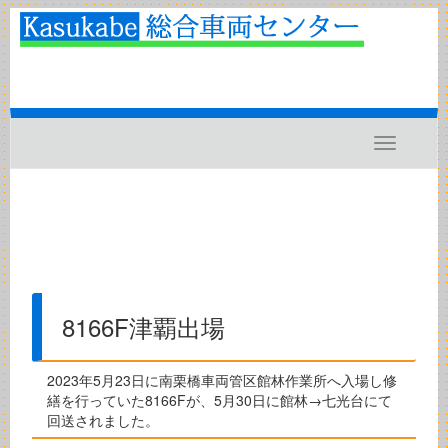
Toggle
navigatio
8166F津覇出場
2023年5月23日に南栗橋車両管区館林作業所へ入場し修
繕を行っていた8166Fが、5月30日に館林→七光台にて
回送されました。