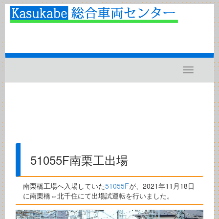
Toggle
navigatio
51055F南栗工出場
南栗橋工場へ入場していた
51055F
が、2021年11月18日
に南栗橋⇔北千住にて出場試運転を行いました。