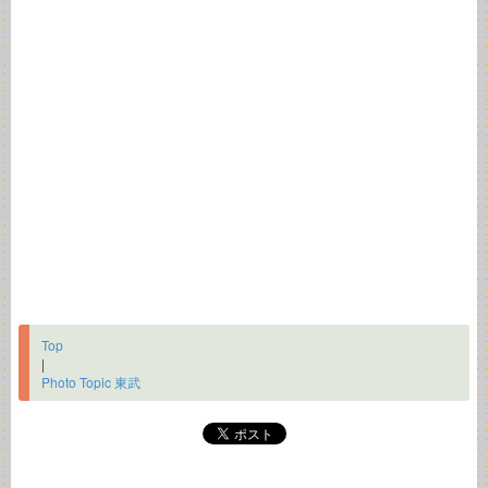
Top
|
Photo Topic 東武