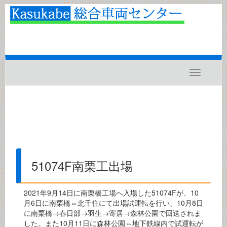
Toggle
navigatio
51074F南栗工出場
2021年9月14日に南栗橋工場へ入場した51074Fが、10
月6日に南栗橋⇔北千住にて出場試運転を行い、10月8日
に南栗橋→春日部→羽生→寄居→森林公園で回送されま
した。また10月11日に森林公園⇔地下鉄線内で試運転が