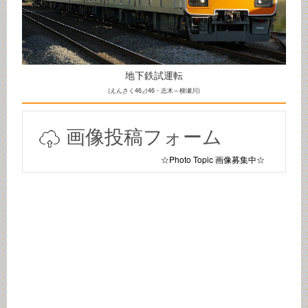
地下鉄試運転
(えんさく46⊿46・志木～柳瀬川)
画像投稿フォーム
☆Photo Topic 画像募集中☆