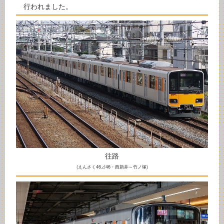
行われました。
往路
(えんさく46⊿46・西新井～竹ノ塚)