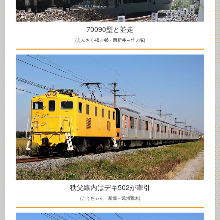
70090型と並走
(えんさく46⊿46・西新井～竹ノ塚)
秩父線内はデキ502が牽引
(こうちゃん・新郷～武州荒木)