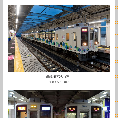
高架化後初運行
(きり☆ふじ・愛宕)