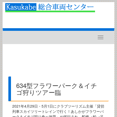
Toggle
navigatio
634型フラワーパーク＆イチ
ゴ狩りツアー臨
2021年4月29日・5月1日にクラブツーリズム主催「貸切
列車スカイツリートレインで行く！あしかがフラワーパ
ーク＆イチゴ狩り食べ放題」が催行され、船橋→柏→足