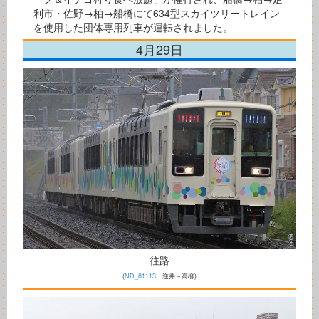
利市・佐野→柏→船橋にて634型スカイツリートレイン
を使用した団体専用列車が運転されました。
4月29日
往路
(
ND_81113
・逆井～高柳)