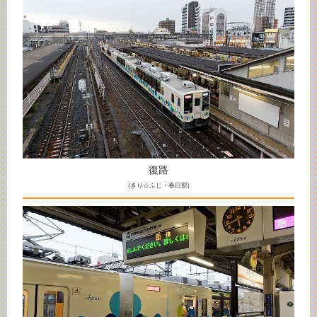
復路
(きり☆ふじ・春日部)