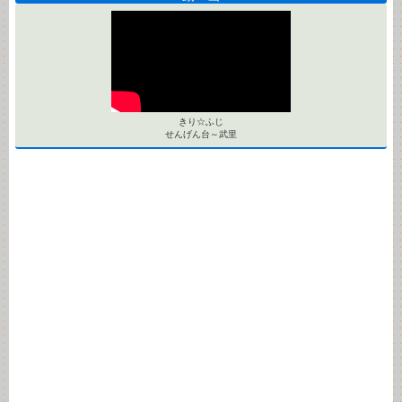
きり☆ふじ
せんげん台～武里