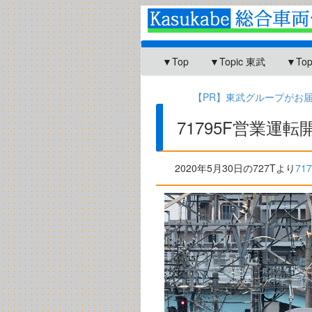
▼Top
▼Topic 東武
▼To
【PR】東武グループがお届け
71795F営業運転
2020年5月30日の727Tより
71