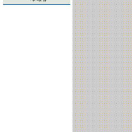
一ノ割～春日部