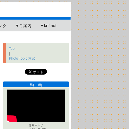
ンク
▼ご案内
▼krfj.net
Top
|
Photo Topic 東武
動 画
きり☆ふじ