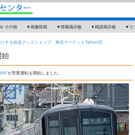
pic その他
▼画像投稿
▼情報掲示板
▼雑談掲示板
▼リ
する鉄道グッズショップ 東武マーケットYahoo!店
開始
795F
が営業運転を開始しました。