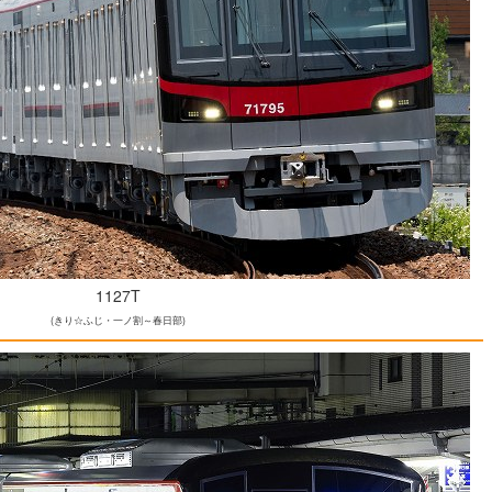
1127T
(きり☆ふじ・一ノ割～春日部)