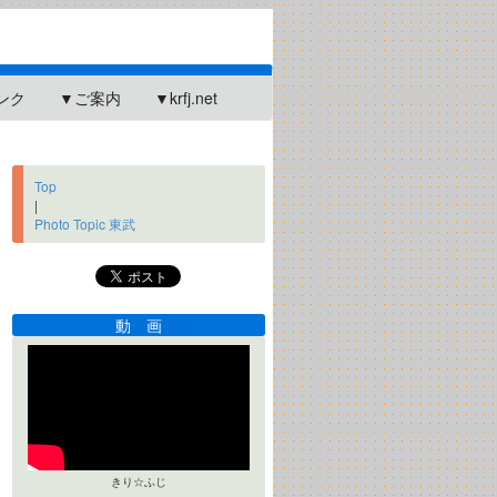
ンク
▼ご案内
▼krfj.net
Top
|
Photo Topic 東武
動 画
きり☆ふじ