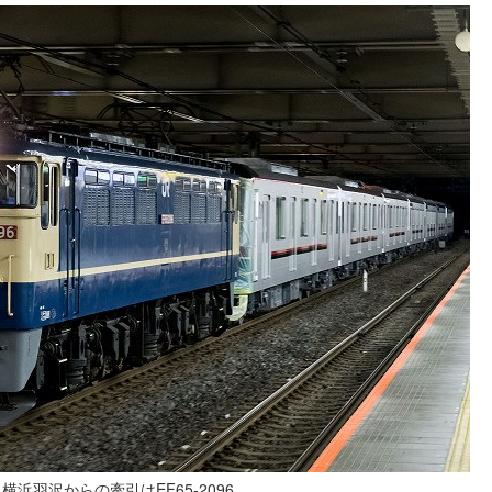
横浜羽沢からの牽引はEF65-2096