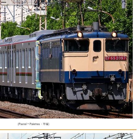
(Pastel＊Palettes・平塚)