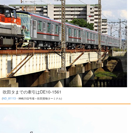
吹田タまでの牽引はDE10-1561
(
ND_81113
・神崎川信号場～吹田貨物ターミナル)