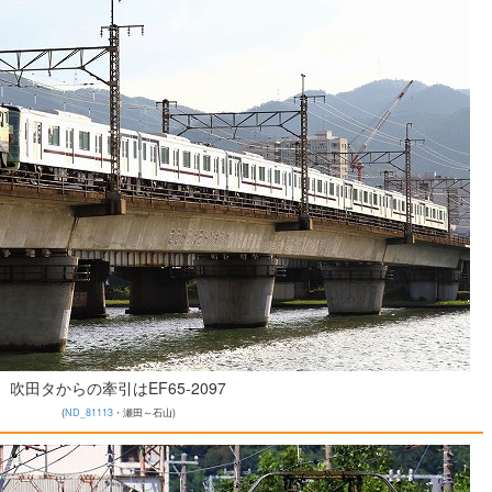
吹田タからの牽引はEF65-2097
(
ND_81113
・瀬田～石山)