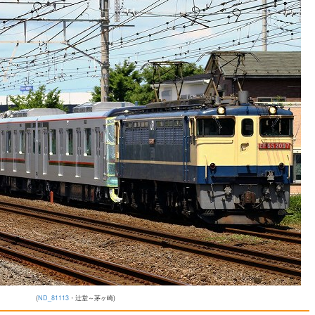
(
ND_81113
・辻堂～茅ヶ崎)