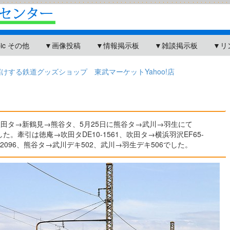
pic その他
▼画像投稿
▼情報掲示板
▼雑談掲示板
▼リ
する鉄道グッズショップ 東武マーケットYahoo!店
庵→吹田タ→新鶴見→熊谷タ、5月25日に熊谷タ→武川→羽生にて
した。牽引は徳庵→吹田タDE10-1561、吹田タ→横浜羽沢EF65-
5-2096、熊谷タ→武川デキ502、武川→羽生デキ506でした。