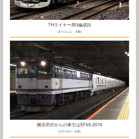
THライナー用3編成目
(きり☆ふじ・大船)
横浜羽沢からの牽引はEF65-2076
(
E501特快
・大宮)