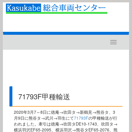
Toggle
navigatio
71793F甲種輸送
2020年3月7～8日に徳庵→吹田タ→新鶴見→熊谷タ、3
月9日に熊谷タ→武川→羽生にて
71793F
の甲種輸送が行
われました。牽引は徳庵→吹田タDE10-1743、吹田タ→
横浜羽沢EF65-2095、横浜羽沢→熊谷タEF65-2076、熊