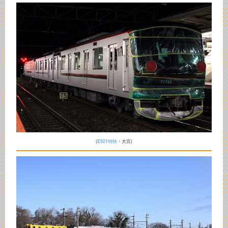
(
E501特快
・大宮)