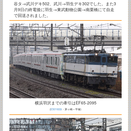
谷タ→武川デキ502、武川→羽生デキ302でした。また3
月9日の終電後に羽生→東武動物公園→南栗橋にて自走
で回送されました。
横浜羽沢までの牽引はEF65-2095
(
E501特快
・茅ヶ崎～平塚)