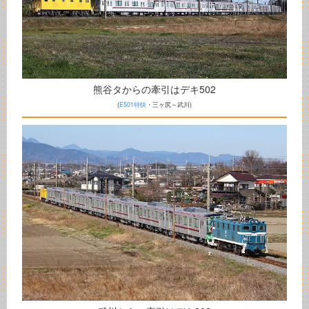
熊谷タからの牽引はデキ502
(
E501特快
・三ヶ尻～武川)