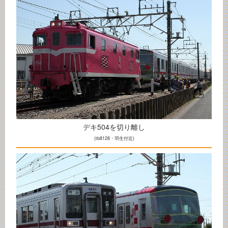
デキ504を切り離し
(tb8128・羽生付近)