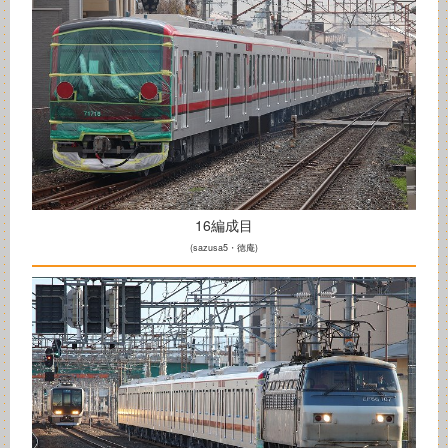
16編成目
(sazusa5・徳庵)