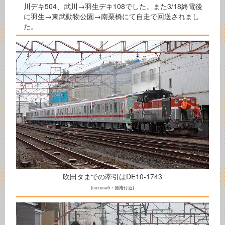
川デキ504、武川→羽生デキ108でした。また3/18終電後
に羽生→東武動物公園→南栗橋にて自走で回送されまし
た。
吹田タまでの牽引はDE10-1743
(sazusa5・徳庵付近)