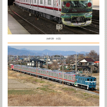
(tb8128・大宮)