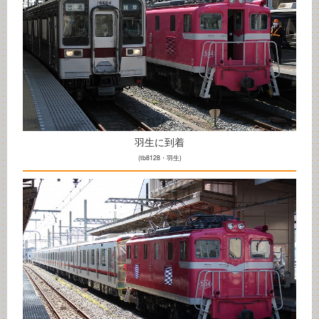
羽生に到着
(tb8128・羽生)