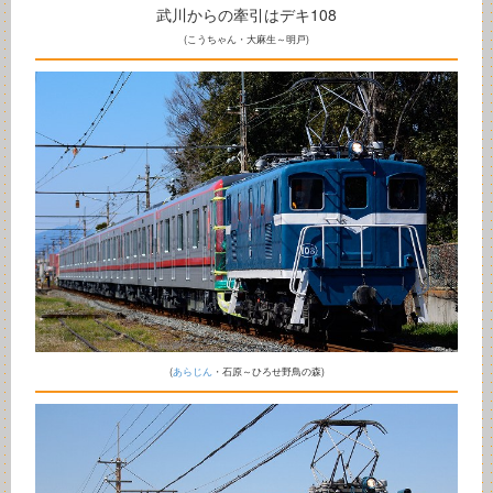
武川からの牽引はデキ108
(こうちゃん・大麻生～明戸)
(
あらじん
・石原～ひろせ野鳥の森)