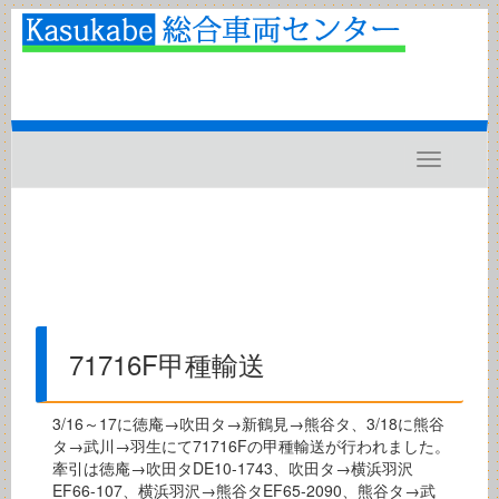
Toggle
navigatio
71716F甲種輸送
3/16～17に徳庵→吹田タ→新鶴見→熊谷タ、3/18に熊谷
タ→武川→羽生にて71716Fの甲種輸送が行われました。
牽引は徳庵→吹田タDE10-1743、吹田タ→横浜羽沢
EF66-107、横浜羽沢→熊谷タEF65-2090、熊谷タ→武