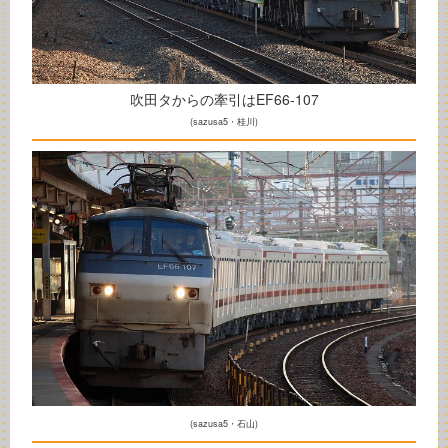
吹田タからの牽引はEF66-107
(sazusa5・桂川)
(sazusa5・石山)