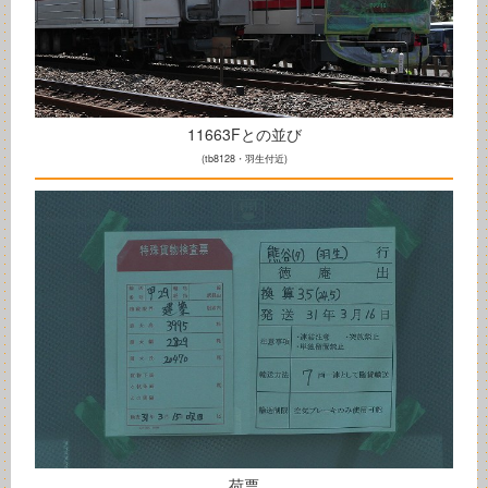
11663Fとの並び
(tb8128・羽生付近)
荷票