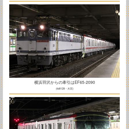
横浜羽沢からの牽引はEF65-2090
(tb8128・大宮)