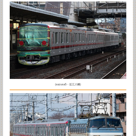
(sazusa5・近江八幡)