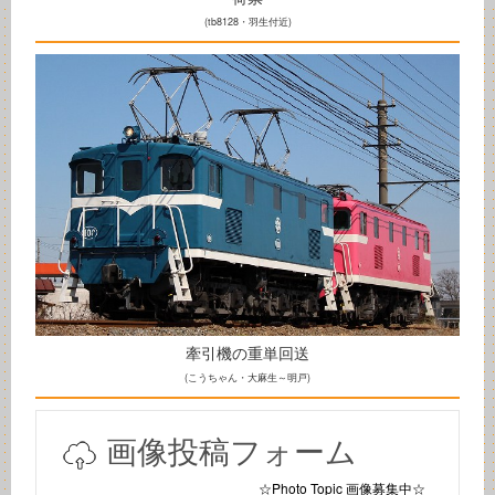
(tb8128・羽生付近)
牽引機の重単回送
(こうちゃん・大麻生～明戸)
画像投稿フォーム
☆Photo Topic 画像募集中☆