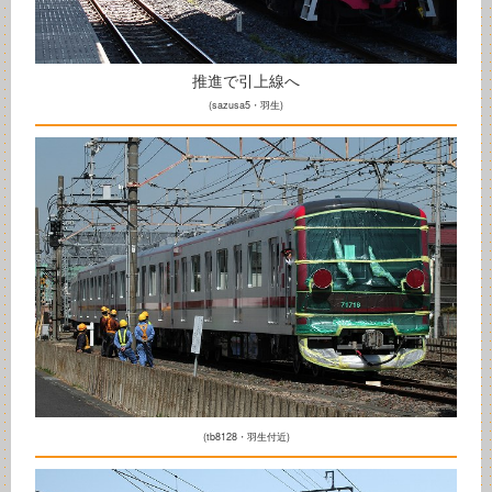
推進で引上線へ
(sazusa5・羽生)
(tb8128・羽生付近)