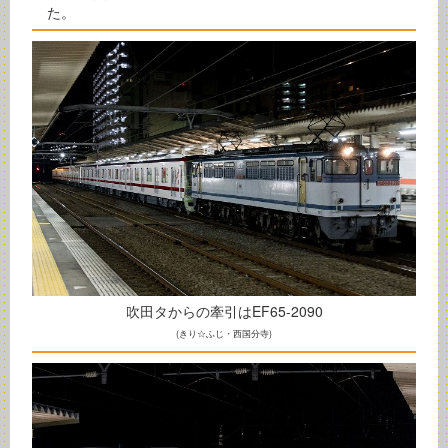
た。
吹田タからの牽引はEF65-2090
(きり☆ふじ・西国分寺)