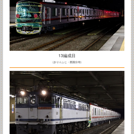
13編成目
(きり☆ふじ・西国分寺)