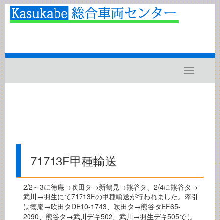
Toggle
navigatio
71713F甲種輸送
2/2～3に徳庵→吹田タ→新鶴見→熊谷タ、2/4に熊谷タ→
武川→羽生にて71713Fの甲種輸送が行われました。牽引
は徳庵→吹田タDE10-1743、吹田タ→熊谷タEF65-
2090、熊谷タ→武川デキ502、武川→羽生デキ505でし