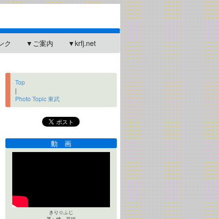
ンク
▼ご案内
▼krfj.net
Top
|
Photo Topic 東武
動 画
きり☆ふじ