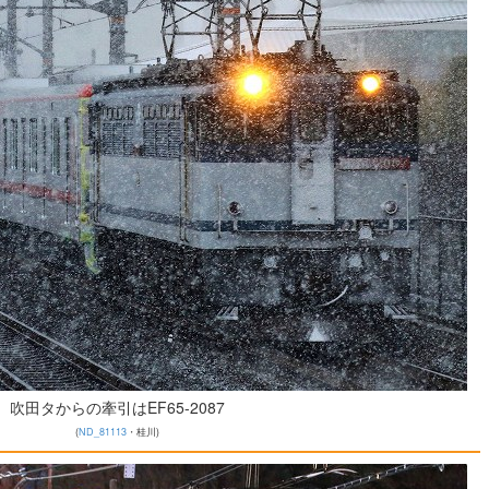
吹田タからの牽引はEF65-2087
(
ND_81113
・桂川)