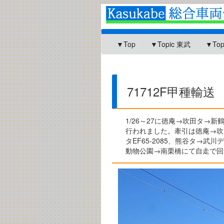
▼Top
▼Topic 東武
▼To
71712F甲種輸送
1/26～27に徳庵→吹田タ→新
行われました。牽引は徳庵→吹田タ
タEF65-2085、熊谷タ→武
動物公園→南栗橋にて自走で回