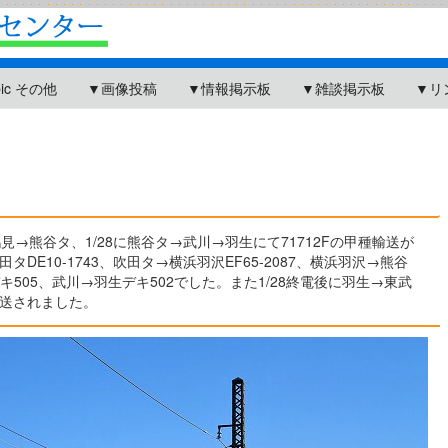
pic その他
▼画像投稿
▼情報掲示板
▼雑談掲示板
▼リ
鶴見→熊谷タ、1/28に熊谷タ→武川→羽生にて71712Fの甲種輸送が
DE10-1743、吹田タ→横浜羽沢EF65-2087、横浜羽沢→熊谷
川デキ505、武川→羽生デキ502でした。また1/28終電後に羽生→東武
送されました。