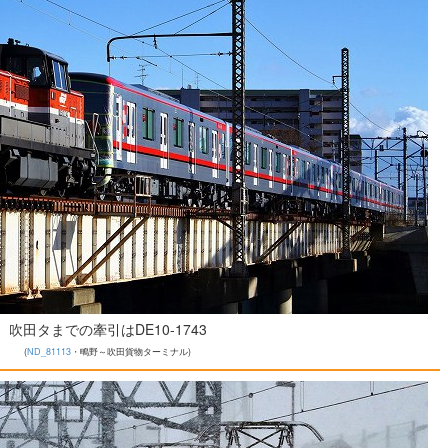
吹田タまでの牽引はDE10-1743
(
ND_81113
・鴫野～吹田貨物ターミナル)