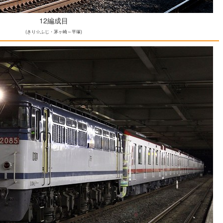
12編成目
(きり☆ふじ・茅ヶ崎～平塚)