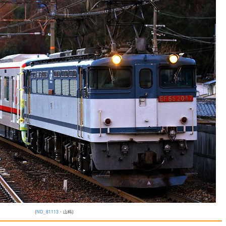
(
ND_81113
・山科)