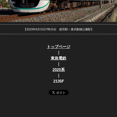
【2023年8月31日7時15分 姫宮駅～東武動物公園駅】
トップページ
｜
東急電鉄
｜
2020系
｜
2135F