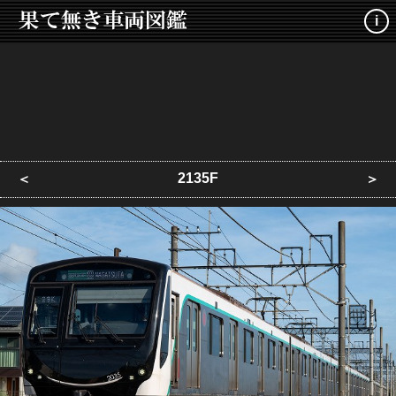
i
2135F
＜
＞