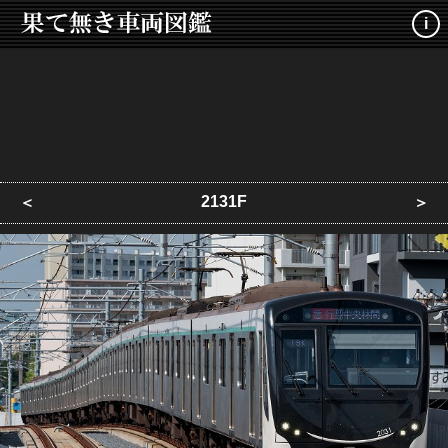
i
2131F
＜
＞