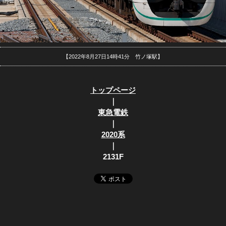
【2022年8月27日14時41分 竹ノ塚駅】
トップページ
｜
東急電鉄
｜
2020系
｜
2131F