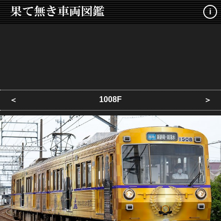
i
1008F
＜
＞