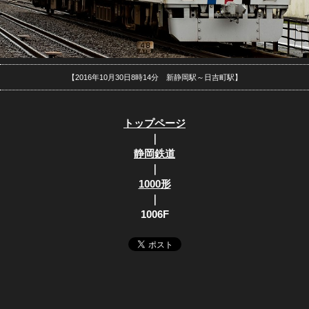
【2016年10月30日8時14分 新静岡駅～日吉町駅】
トップページ
｜
静岡鉄道
｜
1000形
｜
1006F