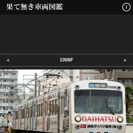
i
1006F
＜
＞