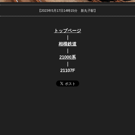
【2023年5月17日14時15分 新丸子駅】
トップページ
｜
相模鉄道
｜
21000系
｜
21107F