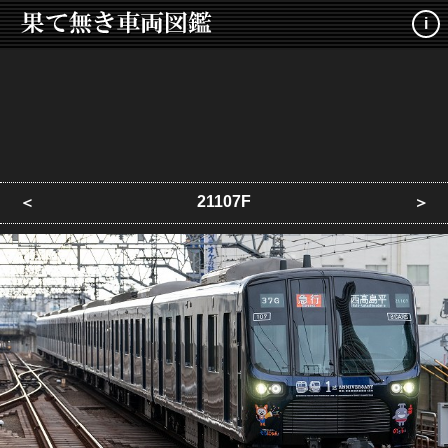
i
21107F
＜
＞