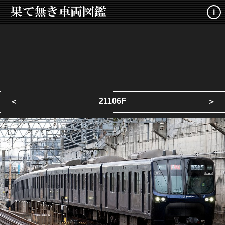
i
21106F
＜
＞