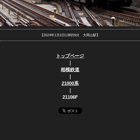
【2024年1月2日13時59分 大岡山駅】
トップページ
｜
相模鉄道
｜
21000系
｜
21106F