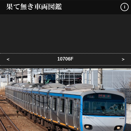
i
10706F
＜
＞