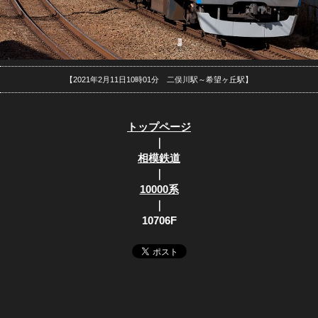
【2021年2月11日10時01分 二俣川駅～希望ヶ丘駅】
トップページ
｜
相模鉄道
｜
10000系
｜
10706F