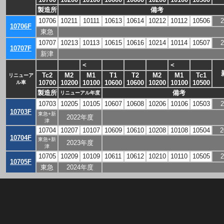
製造所
備考
10706
10211
10111
10613
10614
10212
10112
10506
10706F
東急
10707
10213
10113
10615
10616
10214
10114
10507
10707F
新津
＜
＜
Tc2
M2
M1
T1
T2
M2
M1
Tc1
リニューア
10700
10200
10100
10600
10600
10200
10100
10500
ル車
製造所
備考
リニューアル年度
10703
10205
10105
10607
10608
10206
10106
10503
10703F
東急+新
2022年度
津
10704
10207
10107
10609
10610
10208
10108
10504
2
10704F
東急+新
2023年度
津
10705
10209
10109
10611
10612
10210
10110
10505
10705F
東急
2024年度