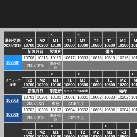
＜
＜
＜
最終更新
Tc2
M2
M1
T1
M3
T2
T1
M2
M
10700
10200
10100
10600
10300
10600
10600
10200
10
2025/3/15
新製月日
製造所
備考
10708
10215
10115
10617
10303
10618
10619
10216
10
10708F
東急+新
2007/3/15
津
＜
＜
＜
Tc2
M2
M1
T1
M3
T2
T1
M2
M
リニューア
10700
10200
10100
10600
10300
10600
10600
10200
10
ル車
新製月日
製造所
備考
リニューアル年度
10701
10201
10101
10601
10301
10602
10603
10202
10
10701F
2002/1/31
東急
2019年度
10702
10203
10103
10604
10302
10605
10606
10204
10
10702F
東急+新
2002/3/12
2021年度
津
＜
＜
Tc2
M2
M1
T1
T2
M2
M1
Tc1
10700
10200
10100
10600
10600
10200
10100
10500