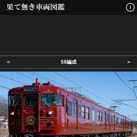
i
＜
S8編成
＞