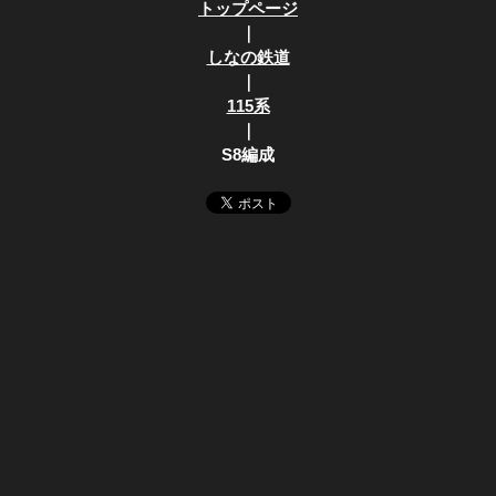
トップページ
｜
しなの鉄道
｜
115系
｜
S8編成