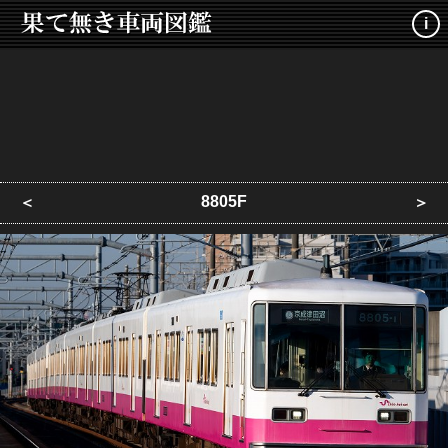
i
8805F
＜
＞