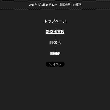
【2018年7月1日16時47分 薬園台駅～前原駅】
トップページ
｜
新京成電鉄
｜
8800形
｜
8805F