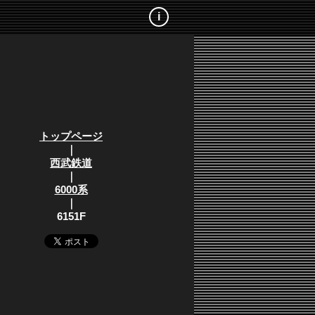
i
トップページ
｜
西武鉄道
｜
6000系
｜
6151F