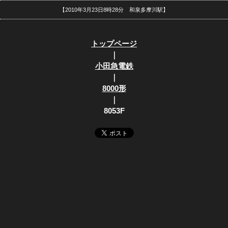
【2010年3月23日8時28分 和泉多摩川駅】
トップページ
｜
小田急電鉄
｜
8000形
｜
8053F