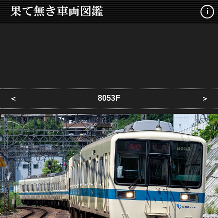
i
8053F
＜
＞