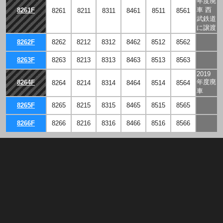
年度廃
車 西
8261F
8261
8211
8311
8461
8511
8561
武鉄道
に譲渡
8262F
8262
8212
8312
8462
8512
8562
8263F
8263
8213
8313
8463
8513
8563
2019
年度廃
8264F
8264
8214
8314
8464
8514
8564
車
8265F
8265
8215
8315
8465
8515
8565
8266F
8266
8216
8316
8466
8516
8566