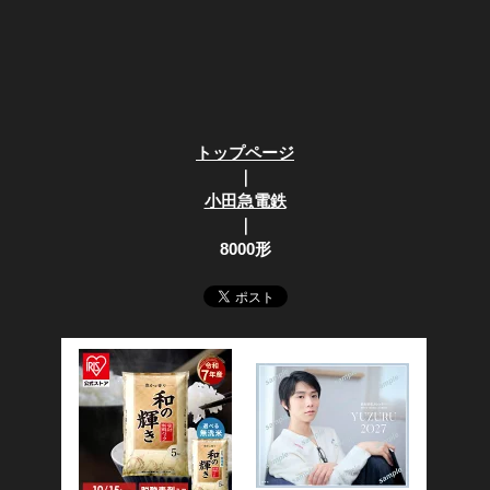
トップページ
｜
小田急電鉄
｜
8000形