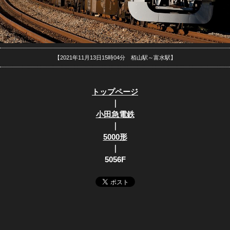
【2021年11月13日15時04分 栢山駅～富水駅】
トップページ
｜
小田急電鉄
｜
5000形
｜
5056F