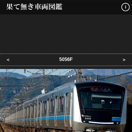
i
5056F
＜
＞