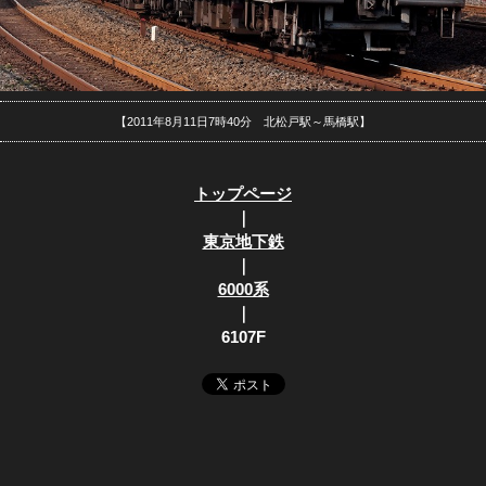
【2011年8月11日7時40分 北松戸駅～馬橋駅】
トップページ
｜
東京地下鉄
｜
6000系
｜
6107F