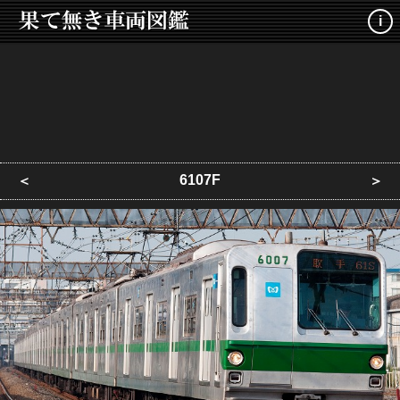
i
6107F
＜
＞