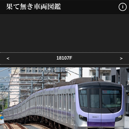
i
18107F
＜
＞