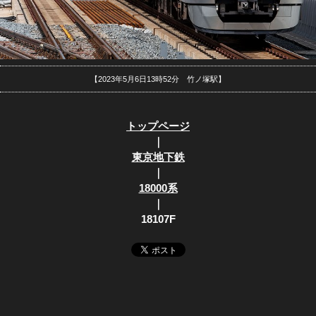
【2023年5月6日13時52分 竹ノ塚駅】
トップページ
｜
東京地下鉄
｜
18000系
｜
18107F