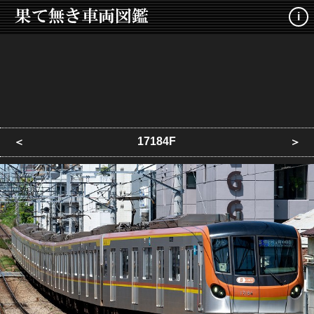
i
17184F
＜
＞