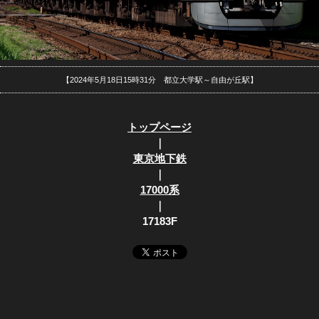
【2024年5月18日15時31分 都立大学駅～自由が丘駅】
トップページ
｜
東京地下鉄
｜
17000系
｜
17183F