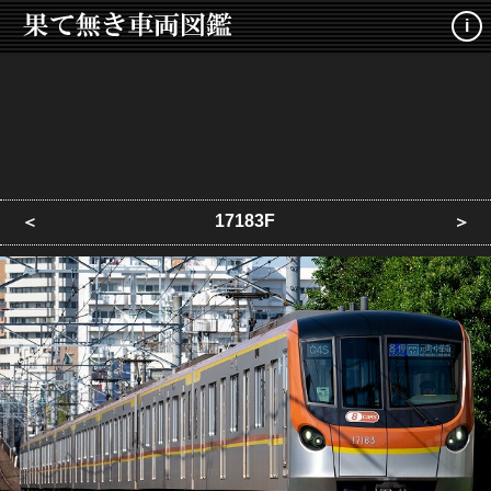
i
17183F
＜
＞