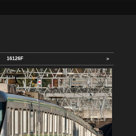
16126F
＞