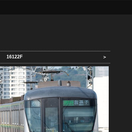
16122F
＞