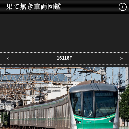
i
16116F
＜
＞