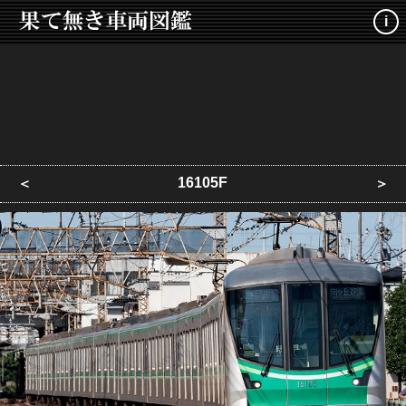
i
16105F
＜
＞