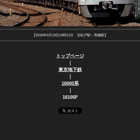
【2018年9月19日14時12分 北松戸駅～馬橋駅】
トップページ
｜
東京地下鉄
｜
16000系
｜
16105F